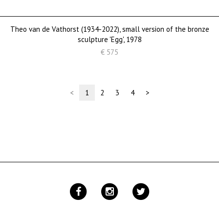
Theo van de Vathorst (1934-2022), small version of the bronze
sculpture 'Egg', 1978
€ 575
(current)
<
1
2
3
4
>