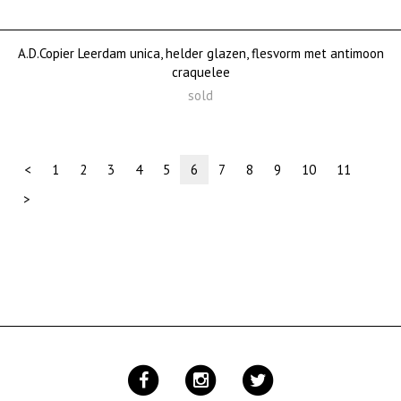
A.D.Copier Leerdam unica, helder glazen, flesvorm met antimoon
craquelee
sold
(current)
<
1
2
3
4
5
6
7
8
9
10
11
>