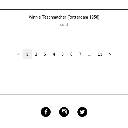
Winnie Teschmacher (Rotterdam 1958)
sold
(current)
<
1
2
3
4
5
6
7
…
11
>