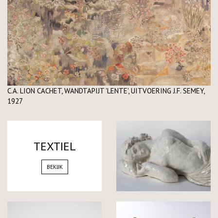
C.A. LION CACHET, WANDTAPIJT 'LENTE', UITVOERING J.F. SEMEY,
1927
TEXTIEL
BEKIJK