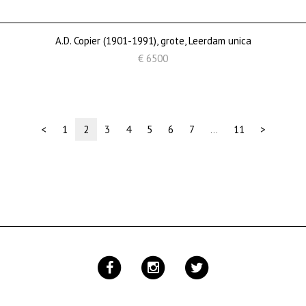
A.D. Copier (1901-1991), grote, Leerdam unica
€ 6500
(current)
<
1
2
3
4
5
6
7
…
11
>