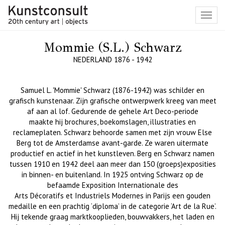
Toggl
navig
Mommie (S.L.) Schwarz
NEDERLAND 1876 - 1942
Samuel L. '
Mommie
'
Schwarz
(1876-1942) was schilder en
grafisch kunstenaar. Zijn grafische ontwerpwerk kreeg van meet
af aan al lof. Gedurende de gehele Art Deco-periode
maakte
hij
brochures, boekomslagen, illustraties en
reclameplaten.
Schwarz
behoorde samen met zijn vrouw Else
Berg tot de Amsterdamse avant-garde. Ze waren uitermate
productief en actief in het kunstleven. Berg en
Schwarz
namen
tussen 1910 en 1942 deel aan meer dan 150 (
groeps
)exposities
in binnen- en buitenland. In 1925 ontving
Schwarz
op de
befaamde Exposition Internationale des
Arts
Décoratifs
et
Industriels
Modernes
in Parijs een gouden
medaille en een prachtig ‘diploma’ in de categorie ‘Art de la
Rue
’.
Hij tekende graag marktkooplieden, bouwvakkers, het laden en