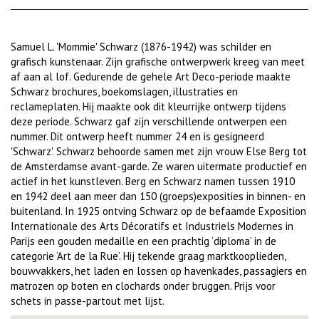
Samuel L. 'Mommie' Schwarz (1876-1942) was schilder en
grafisch kunstenaar. Zijn grafische ontwerpwerk kreeg van meet
af aan al lof. Gedurende de gehele Art Deco-periode maakte
Schwarz brochures, boekomslagen, illustraties en
reclameplaten. Hij maakte ook dit kleurrijke ontwerp tijdens
deze periode. Schwarz gaf zijn verschillende ontwerpen een
nummer. Dit ontwerp heeft nummer 24 en is gesigneerd
'Schwarz'. Schwarz behoorde samen met zijn vrouw Else Berg tot
de Amsterdamse avant-garde. Ze waren uitermate productief en
actief in het kunstleven. Berg en Schwarz namen tussen 1910
en 1942 deel aan meer dan 150 (groeps)exposities in binnen- en
buitenland. In 1925 ontving Schwarz op de befaamde Exposition
Internationale des Arts Décoratifs et Industriels Modernes in
Parijs een gouden medaille en een prachtig ‘diploma’ in de
categorie ‘Art de la Rue’. Hij tekende graag marktkooplieden,
bouwvakkers, het laden en lossen op havenkades, passagiers en
matrozen op boten en clochards onder bruggen. Prijs voor
schets in passe-partout met lijst.