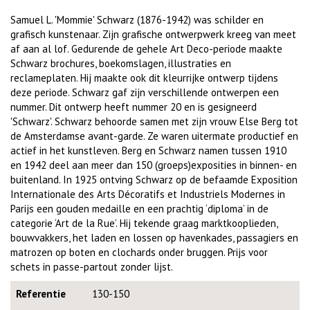
Samuel L. 'Mommie' Schwarz (1876-1942) was schilder en
grafisch kunstenaar. Zijn grafische ontwerpwerk kreeg van meet
af aan al lof. Gedurende de gehele Art Deco-periode maakte
Schwarz brochures, boekomslagen, illustraties en
reclameplaten. Hij maakte ook dit kleurrijke ontwerp tijdens
deze periode. Schwarz gaf zijn verschillende ontwerpen een
nummer. Dit ontwerp heeft nummer 20 en is gesigneerd
'Schwarz'. Schwarz behoorde samen met zijn vrouw Else Berg tot
de Amsterdamse avant-garde. Ze waren uitermate productief en
actief in het kunstleven. Berg en Schwarz namen tussen 1910
en 1942 deel aan meer dan 150 (groeps)exposities in binnen- en
buitenland. In 1925 ontving Schwarz op de befaamde Exposition
Internationale des Arts Décoratifs et Industriels Modernes in
Parijs een gouden medaille en een prachtig ‘diploma’ in de
categorie ‘Art de la Rue’. Hij tekende graag marktkooplieden,
bouwvakkers, het laden en lossen op havenkades, passagiers en
matrozen op boten en clochards onder bruggen. Prijs voor
schets in passe-partout zonder lijst.
Referentie
130-150