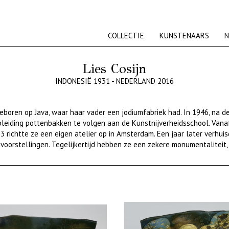
COLLECTIE
KUNSTENAARS
N
Lies Cosijn
INDONESIË 1931 - NEDERLAND 2016
geboren op
Java, waar haar vader een jodium
fabriek had. In 194
6, na d
leiding
pottenbakken te volgen aan de K
unstnijverheidsschool. Van
63
richtte
ze
een eigen atelier
op in Amsterdam. Een jaar later verhui
e
voorstellingen. Tegelijkertijd hebben ze een zeker
e
monumentaliteit,