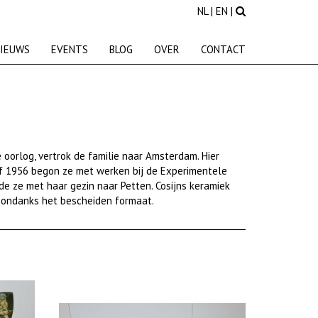
NL
|
EN
|
IEUWS
EVENTS
BLOG
OVER
CONTACT
e oorlog, vertrok
de
familie naar Amsterdam. Hier
af 1956 begon
ze met werken
bij de Experimentele
sde
ze met haar gezin naar Petten.
Cosijn
s
keramiek
 on
danks
het
bescheiden
formaat.