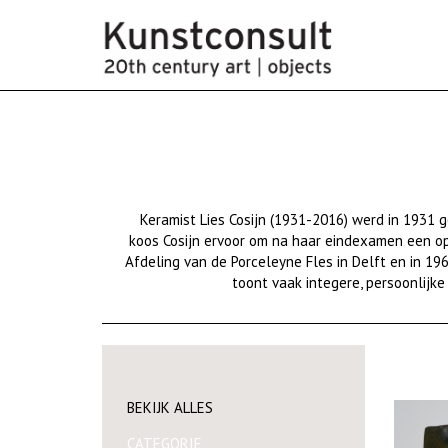
Keramist
Lies
Cosijn
(1931-2016) werd in 1931 
koos
Cosijn
ervoor om
na haar eindexamen
een op
Afdeling
van de
Porceleyne
Fles in Delft en
i
n 19
to
ont
vaak integer
e, persoonlijk
BEKIJK ALLES
CATEGORIE