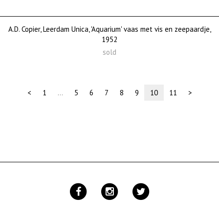
A.D. Copier, Leerdam Unica, 'Aquarium' vaas met vis en zeepaardje,
1952
sold
(current)
<
1
…
5
6
7
8
9
10
11
>