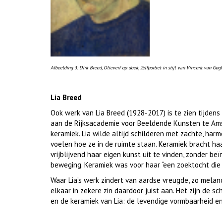
Afbeelding 3: Dirk Breed, Olieverf op doek, Zelfportret in stijl van Vincent van Gog
Lia Breed
Ook werk van Lia Breed (1928-2017) is te zien tijdens
aan de Rijksacademie voor Beeldende Kunsten te Amst
keramiek. Lia wilde altijd schilderen met zachte, ha
voelen hoe ze in de ruimte staan. Keramiek bracht ha
vrijblijvend haar eigen kunst uit te vinden, zonder be
beweging. Keramiek was voor haar “een zoektocht die 
Waar Lia’s werk zindert van aardse vreugde, zo melan
elkaar in zekere zin daardoor juist aan. Het zijn de sc
en de keramiek van Lia: de levendige vormbaarheid en