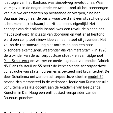
ideologie van het Bauhaus was simpelweg revolutionair. Waar
vormgeven in de negentiende eeuw bestond uit het aanbrengen
van nieuwe ornamenten op bestaande ontwerpen, ging het
Bauhaus terug naar de basis: waartoe dient een stoel, hoe groot
is het menselijk lichaam, hoe zit een mens eigenlijk? Het
concept van de stalenbuisstoel was een revolutie binnen het
meubelontwerp. In plaats van doorgaan op wat er al bestond,
werd een compleet nieuw idee van een stoel uitgevonden.’ Het
zal op de tentoonstelling niet ontbreken aan een paar
bijzondere exemplaren. Waaronder die van Mart Stam – in 1926
de uitvinder van de achterpootloze stoel – en van tijdgenoot
Paul Schuitema
, ontwerper en mede-eigenaar van meubelfabriek
d3. Diens fauteuil nr. 55 heeft de kenmerkende achterpootloze
constructie van stalen buizen en is bekleed met bruin textiel. De
door Schuitema ontworpen achterpootloze stoel in
model 32
bevind zich momenteel in de verkoopcollectie van Kunstconsult.
Schuitema was als docent aan de Academie van Beeldende
Kunsten in Den Haag een enthousiast verspreider van de
Bauhaus-principes.