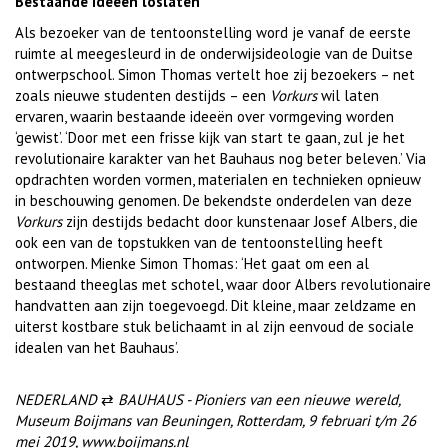
Bestaande ideeën loslaten
Als bezoeker van de tentoonstelling word je vanaf de eerste
ruimte al meegesleurd in de onderwijsideologie van de Duitse
ontwerpschool. Simon Thomas vertelt hoe zij bezoekers – net
zoals nieuwe studenten destijds – een
Vorkurs
wil laten
ervaren, waarin bestaande ideeën over vormgeving worden
‘gewist’. ‘Door met een frisse kijk van start te gaan, zul je het
revolutionaire karakter van het Bauhaus nog beter beleven.’ Via
opdrachten worden vormen, materialen en technieken opnieuw
in beschouwing genomen. De bekendste onderdelen van deze
Vorkurs
zijn destijds bedacht door kunstenaar Josef Albers, die
ook een van de topstukken van de tentoonstelling heeft
ontworpen. Mienke Simon Thomas: ‘Het gaat om een al
bestaand theeglas met schotel, waar door Albers revolutionaire
handvatten aan zijn toegevoegd. Dit kleine, maar zeldzame en
uiterst kostbare stuk belichaamt in al zijn eenvoud de sociale
idealen van het Bauhaus’.
NEDERLAND
⇄
BAUHAUS - Pioniers van een nieuwe wereld,
Museum Boijmans van Beuningen, Rotterdam, 9 februari t/m 26
mei 2019,
www.boijmans.nl