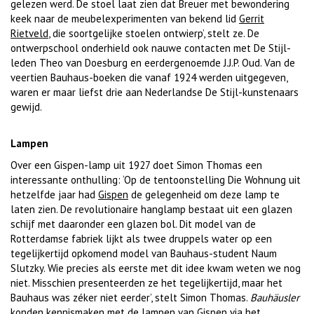
gelezen werd. De stoel laat zien dat Breuer met bewondering
keek naar de meubelexperimenten van bekend lid
Gerrit
Rietveld
, die soortgelijke stoelen ontwierp’, stelt ze. De
ontwerpschool onderhield ook nauwe contacten met De Stijl-
leden Theo van Doesburg en eerdergenoemde J.J.P. Oud. Van de
veertien Bauhaus-boeken die vanaf 1924 werden uitgegeven,
waren er maar liefst drie aan Nederlandse De Stijl-kunstenaars
gewijd.
Lampen
Over een Gispen-lamp uit 1927 doet Simon Thomas een
interessante onthulling: ‘Op de tentoonstelling Die Wohnung uit
hetzelfde jaar had
Gispen
de gelegenheid om deze lamp te
laten zien. De revolutionaire hanglamp bestaat uit een glazen
schijf met daaronder een glazen bol. Dit model van de
Rotterdamse fabriek lijkt als twee druppels water op een
tegelijkertijd opkomend model van Bauhaus-student Naum
Slutzky. Wie precies als eerste met dit idee kwam weten we nog
niet. Misschien presenteerden ze het tegelijkertijd, maar het
Bauhaus was zéker niet eerder’, stelt Simon Thomas.
Bauhäusler
konden kennismaken met de lampen van Gispen via het