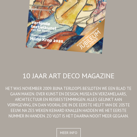
10 JAAR ART DECO MAGAZINE
HET WAS NOVEMBER 2009. BIJNA TERLOOPS BESLOTEN WE EEN BLAD TE
GAAN MAKEN. OVER KUNST EN DESIGN, MUSEA EN VERZAMELAARS,
ARCHITECTUUR EN REISBESTEMMINGEN. ALLES GELINKT AAN
VORMGEVING, EN DAN VOORAL DIE IN DE EERSTE HELFT VAN DE 20STE
EEUW. NA ZES WEKEN KEIHARD KNALLEN HADDEN WE HET EERSTE
NUMMER IN HANDEN. ZO VLOT IS HET DAARNA NOOIT MEER GEGAAN.
MEER INFO