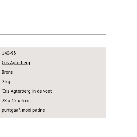
140-93
Cris Agterberg
Brons
2 kg
'Cris Agterberg' in de voet
28 x 15 x 6 cm
puntgaaf, mooi patine