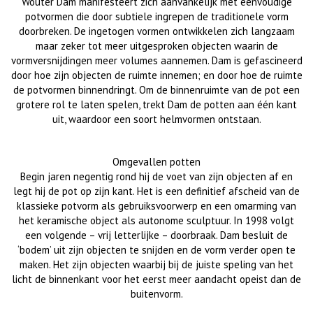
Wouter Dam manifesteert zich aanvankelijk met eenvoudige
potvormen die door subtiele ingrepen de traditionele vorm
doorbreken. De ingetogen vormen ontwikkelen zich langzaam
maar zeker tot meer uitgesproken objecten waarin de
vormversnijdingen meer volumes aannemen. Dam is gefascineerd
door hoe zijn objecten de ruimte innemen; en door hoe de ruimte
de potvormen binnendringt. Om de binnenruimte van de pot een
grotere rol te laten spelen, trekt Dam de potten aan één kant
uit, waardoor een soort helmvormen ontstaan.
Omgevallen potten
Begin jaren negentig rond hij de voet van zijn objecten af en
legt hij de pot op zijn kant. Het is een definitief
afscheid van de
klassieke potvorm als gebruiksvoorwerp en een omarming van
het keramische object als autonome sculptuur. In 1998 volgt
een volgende – vrij letterlijke – doorbraak. Dam besluit de
‘bodem’ uit zijn objecten te snijden en de vorm verder open te
maken. Het zijn objecten waarbij bij de juiste speling van het
licht de binnenkant voor het eerst meer aandacht opeist dan de
buitenvorm.