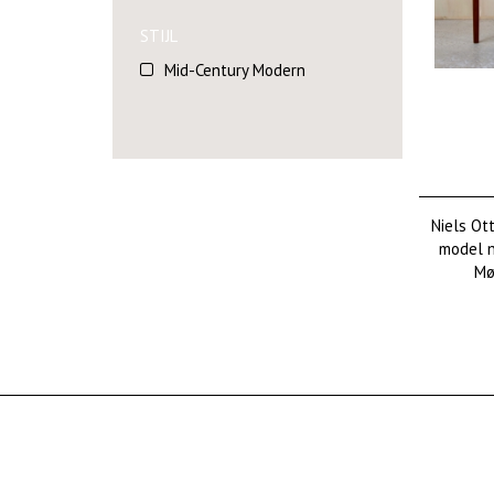
STIJL
Mid-Century Modern
Niels Ot
model nr
Mø