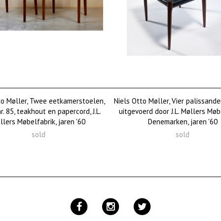
to Møller, Twee eetkamerstoelen,
Niels Otto Møller, Vier palissande
. 85, teakhout en papercord, J.L.
uitgevoerd door J.L. Møllers Møb
llers Møbelfabrik, jaren '60
Denemarken, jaren '60
sold
sold