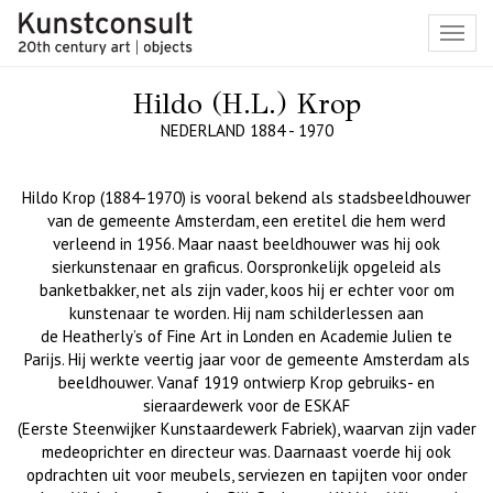
Toggl
navig
Hildo (H.L.) Krop
NEDERLAND 1884 - 1970
Hildo Krop (1884-1970)
is vooral bekend
als stadsbeeldhouwer
van de gemeente Amsterdam, een eretitel die hem werd
verleend in
1956. Maar naast beeldhouwer was
hij ook
sierkunstenaar en graficus.
Oorspronkelijk opgeleid als
banketbakker, net als zijn vader, koos hij er echter voor om
kunstenaar te worden. Hij nam schilderlessen aan
de
Heatherly’s
of Fine Art in Londe
n en Academie Julien te
Parijs.
Hij werkte veertig jaar voor de gemeente Amsterdam als
beeldhouwer.
Vanaf 1919 ontwierp Krop gebruiks- en
sieraardewerk voor de ESKAF
(Eerste
Steenwijk
er
Kunstaardewerk Fabriek), waarvan zijn vader
medeoprichter en directeur was.
Daarnaast voerde hij ook
opdrachten uit voor meubels, serviezen en tapijten voor onder