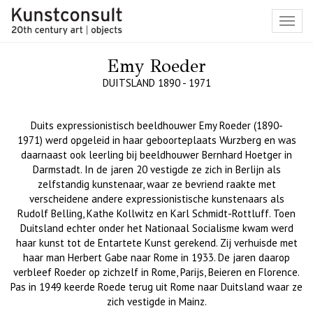
Toggl
navig
Emy Roeder
DUITSLAND 1890 - 1971
Duits expressionistisch
beeldhouwer
Emy
Roeder
(1890-
1971)
werd opgeleid in haar geboorteplaats
Wurzberg
en was
daarnaast ook leerling bij beeldhouwer Bernhard
Hoetger
in
Darmstadt. In de jaren 20 vestigde ze zich in Berlijn als
zelfstandig kunstenaar, waar ze bevriend raakte met
verscheidene andere expressionistische kunstenaars als
Rudolf
Belling
,
Kathe
Kollwitz
en Karl Schmidt-
Rottluff
. Toen
Duitsland echter onder het Nationaal
Socialisme kwam werd
haar kunst tot de
Entartete
Kunst gerekend. Zij verhuisde met
haar man Herbert
Gabe
naar Rome in 1933. De jaren daarop
verbleef
Roeder
op zichzelf in Rome, Parijs, Beieren en Florence.
Pas in 1949 keerde Roede terug uit Rome naar Duitsland waar ze
zich vestigde in Mainz.