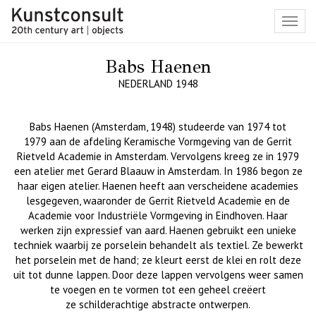
Toggl
navig
Babs Haenen
NEDERLAND 1948
Babs Haenen (
Amsterdam
, 1948) studeerde van 1974 tot
19
79
aan
de afdeling Keramische Vormgeving van de Gerrit
Rietveld A
ca
demie in Amsterdam. Vervolgens kreeg ze i
n 1979
een atelier met Gerard
Blaauw in Amsterdam. In 1986 begon
ze
haar eigen atelier.
Haenen heeft aan verscheiden
e
academies
les
gegeven, waaronder de Gerrit Rietveld Academie en de
A
cademie
voor Industriële Vormgeving
in Eindhoven. Haar
werken zijn expressief van aard. Haenen gebruikt een unieke
techniek waarbij ze p
orselein behandelt als textiel. Z
e bewerkt
het porselein met de hand
; z
e kleurt eerst de klei
en
rolt deze
uit tot
dunne lappen. Door deze lappen vervolgens weer samen
te voegen en te v
ormen tot een geheel creëert
ze
schilderachtige abstracte ontwerpen.