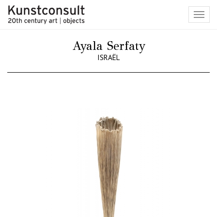
Toggl
navig
Ayala Serfaty
ISRAËL