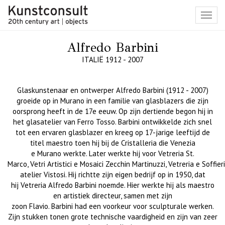
Toggl
navig
Alfredo Barbini
ITALIË 1912 - 2007
Glaskunstenaar en ontwerper Alfredo
Barbini
(1912 - 2007)
groeide op in
Murano
in een
familie van glasblazers die
zijn
oorsprong heeft in
de 17
e
eeuw. Op
zijn dertiende begon hij in
het glas
atelier van Ferro
Tosso
.
Barbini
ontwikkelde zich snel
tot
een ervaren glasblazer
en kreeg
op 17-jarige leeftijd de
titel maestro
toen hij bij
de
Cristalleria
die Venezia
e
Murano
werkte. Later
werkte hij
voor
Vetreria
St.
Marco,
Vetri
Artistici
e
Mosaici
Zecchin
Martinuzzi
,
Vetreria
e
Soffier
atelier
Vistosi
. Hij
richtte
zijn eigen bedrijf
op
in 1950, dat
hij
Vetreria
Alfredo
Barbini
noemde. Hier werkte hij als maestro
en artistiek
directeur,
samen met
zijn
zoon
Flavio
.
Barbini
had
een voorkeur voor sculpturale werken.
Zijn stukken tonen grote
technische
vaardigheid en zijn van zeer