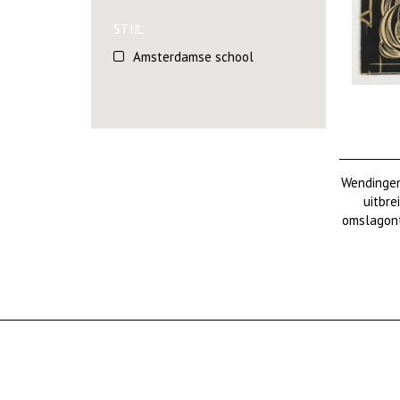
STIJL
Amsterdamse school
Wendingen
uitbre
omslagont