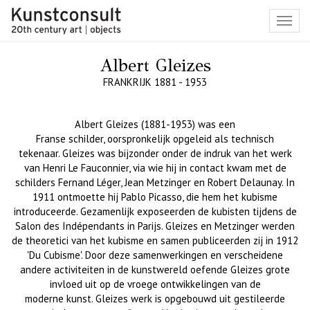
Toggl
navig
Albert Gleizes
FRANKRIJK 1881 - 1953
Albert
Gleizes
(1881-1953)
was een
Franse
schilder,
oorspronkelijk
opge
leid als
technisch
tekenaar.
Gleizes
was bijzonder onder de indruk van het werk
van Henri Le
Fauconnier
, via wie hij in contact kwam met de
schilders Fernand Léger, Jean
Metzinger
en Robert
Delaunay
. In
1911 ontmoette hij Pablo Picasso, die hem het kubisme
introduceerde. Gezamenlijk exposeerden de kubisten tijdens de
Salon des
Indépendants
in Parijs.
Gleizes
en
Metzinger
werden
de theoretici van het kubisme en samen publiceerden zij in 1912
'Du
Cubisme
'.
Door
deze samenwerkingen en verscheidene
andere
activiteiten in de kunstwereld
oefende
Gleizes
grote
invloed uit op de vroege ontwikkelingen van de
modern
e
kunst.
Gleizes
werk is opgebouwd uit gestileerde