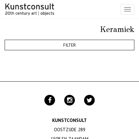
Toggl
navig
Keramiek
FILTER
KUNSTCONSULT
OOSTZIJDE 289
1508 EN ZAANDAM