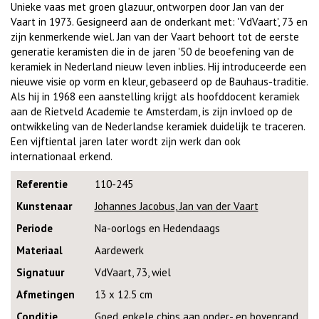
Unieke vaas met groen glazuur, ontworpen door Jan van der
Vaart in 1973. Gesigneerd aan de onderkant met: 'VdVaart', 73 en
zijn kenmerkende wiel. Jan van der Vaart behoort tot de eerste
generatie keramisten die in de jaren '50 de beoefening van de
keramiek in Nederland nieuw leven inblies. Hij introduceerde een
nieuwe visie op vorm en kleur, gebaseerd op de Bauhaus-traditie.
Als hij in 1968 een aanstelling krijgt als hoofddocent keramiek
aan de Rietveld Academie te Amsterdam, is zijn invloed op de
ontwikkeling van de Nederlandse keramiek duidelijk te traceren.
Een vijftiental jaren later wordt zijn werk dan ook
internationaal erkend.
Referentie
110-245
Kunstenaar
Johannes Jacobus, Jan van der Vaart
Periode
Na-oorlogs en Hedendaags
Materiaal
Aardewerk
Signatuur
VdVaart, 73, wiel
Afmetingen
13 x 12.5 cm
Conditie
Goed, enkele chips aan onder- en bovenrand.