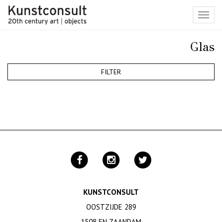
Toggl
navig
Glas
FILTER
KUNSTCONSULT
OOSTZIJDE 289
1508 EN ZAANDAM