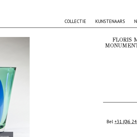
COLLECTIE
KUNSTENAARS
N
FLORIS 
MONUMENT
Bel
+31 (0)6 24
 zoom