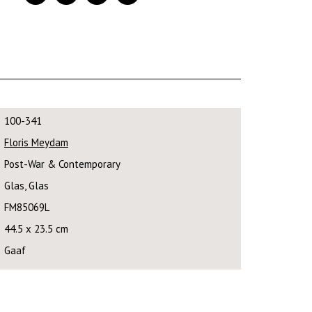
100-341
Floris Meydam
Post-War & Contemporary
Glas, Glas
FM85069L
44.5 x 23.5 cm
Gaaf