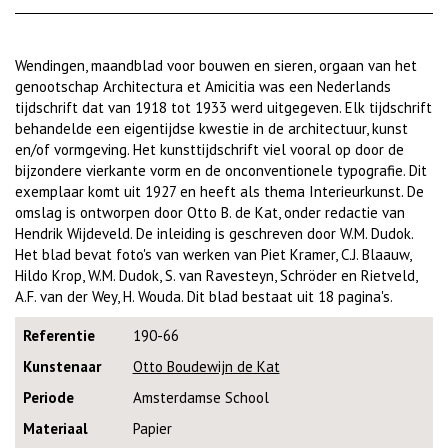
Wendingen, maandblad voor bouwen en sieren, orgaan van het
genootschap Architectura et Amicitia was een Nederlands
tijdschrift dat van 1918 tot 1933 werd uitgegeven. Elk tijdschrift
behandelde een eigentijdse kwestie in de architectuur, kunst
en/of vormgeving. Het kunsttijdschrift viel vooral op door de
bijzondere vierkante vorm en de onconventionele typografie. Dit
exemplaar komt uit 1927 en heeft als thema Interieurkunst. De
omslag is ontworpen door Otto B. de Kat, onder redactie van
Hendrik Wijdeveld. De inleiding is geschreven door W.M. Dudok.
Het blad bevat foto's van werken van Piet Kramer, C.J. Blaauw,
Hildo Krop, W.M. Dudok, S. van Ravesteyn, Schröder en Rietveld,
A.F. van der Wey, H. Wouda. Dit blad bestaat uit 18 pagina's.
Referentie
190-66
Kunstenaar
Otto Boudewijn de Kat
Periode
Amsterdamse School
Materiaal
Papier