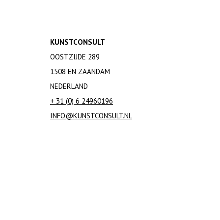
K.P.C. de Bazel
Jean Beck
Fons Bemelmans
KUNSTCONSULT
Hendrik Petrus (H.P.) Berlage
OOSTZIJDE 289
Pieter Den Besten
Louis Bogtman
1508 EN ZAANDAM
Willem Bogtman
NEDERLAND
Wim Borst
+ 31 (0) 6 24960196
Jac. (J.P.) van den Bosch
INFO@KUNSTCONSULT.NL
Johannes Bosma
Cees Braakman
Marianne Brandt
Andrea Branzi
Dirk Breed
Peter Breed
Peter Bremers
Willem Coenraad Brouwer