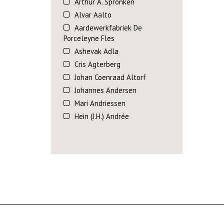
Arthur A. Spronken
Alvar Aalto
Aardewerkfabriek De
Porceleyne Fles
Ashevak Adla
Cris Agterberg
Johan Coenraad Altorf
Johannes Andersen
Mari Andriessen
Hein (J.H.) Andrée
Marion Askjaer Veld
Sergio Asti
Tine Baanders
Adriana Catharina Baarspul
Arne Bang
Alfredo Barbini
Barovier & Toso Barovier &
Toso